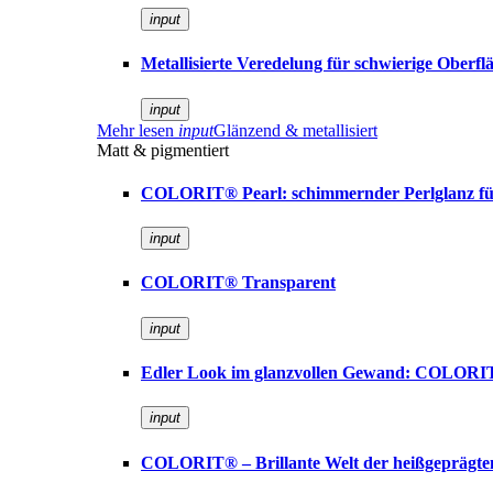
input
Metallisierte Veredelung für schwierige Oberfl
input
Mehr lesen
input
Glänzend & metallisiert
Matt & pigmentiert
COLORIT® Pearl: schimmernder Perlglanz für 
input
COLORIT® Transparent
input
Edler Look im glanzvollen Gewand: COLORI
input
COLORIT® – Brillante Welt der heißgeprägte