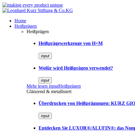
Home
Heißprägen
Heißprägen
Heißprägewerkzeuge von H+M
input
Wofür wird Heißprägen verwendet?
input
Mehr lesen
input
Heißprägen
Glänzend & metallisiert
Überdrucken von Heißprägungen: KURZ GI
input
Entdecken Sie LUXOR®/ALUFIN®: das Nonplu