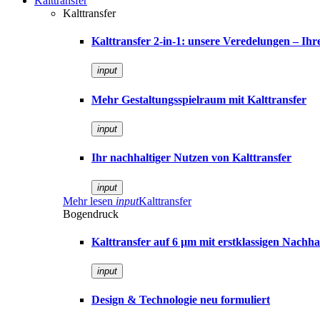
Kalttransfer
Kalttransfer
Kalttransfer 2-in-1: unsere Veredelungen – Ih
input
Mehr Gestaltungsspielraum mit Kalttransfer
input
Ihr nachhaltiger Nutzen von Kalttransfer
input
Mehr lesen
input
Kalttransfer
Bogendruck
Kalttransfer auf 6 µm mit erstklassigen Nachhal
input
Design & Technologie neu formuliert