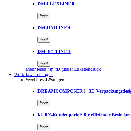
DM-FLEXLINER
input
DM-UNILINER
input
DM-JETLINER
input
Mehr lesen
input
Digitaler Etikettendruck
Workflow-Lösungen
Workflow-Lösungen
DREAMCOMPOSER®: 3D-Verpackungsdesign 
input
KURZ-Kundenportal: Ihr effizienter Bestellpro
input