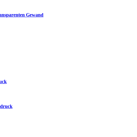
ransparenten Gewand
ruck
ndruck