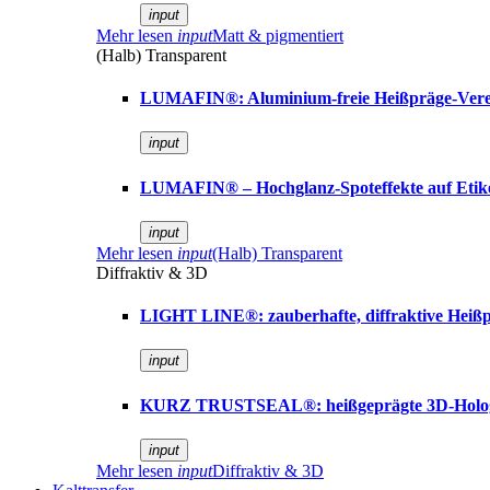
input
Mehr lesen
input
Matt & pigmentiert
(Halb) Transparent
LUMAFIN®: Aluminium-freie Heißpräge-Vere
input
LUMAFIN® – Hochglanz-Spoteffekte auf Etik
input
Mehr lesen
input
(Halb) Transparent
Diffraktiv & 3D
LIGHT LINE®: zauberhafte, diffraktive Heißp
input
KURZ TRUSTSEAL®: heißgeprägte 3D-Holo
input
Mehr lesen
input
Diffraktiv & 3D