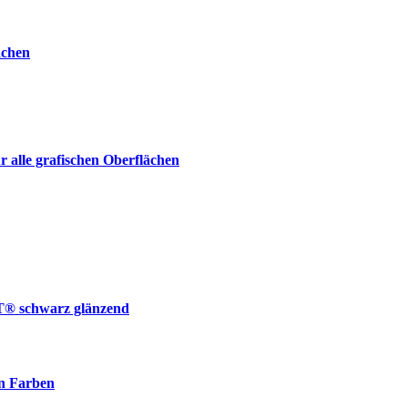
ächen
alle grafischen Oberflächen
T® schwarz glänzend
n Farben