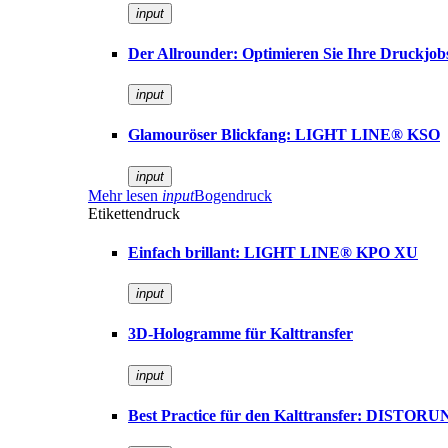
input
Der Allrounder: Optimieren Sie Ihre Druckj
input
Glamouröser Blickfang: LIGHT LINE® KSO
input
Mehr lesen
input
Bogendruck
Etikettendruck
Einfach brillant: LIGHT LINE® KPO XU
input
3D-Hologramme für Kalttransfer
input
Best Practice für den Kalttransfer: DISTOR