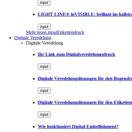
input
LIGHT LINE® inVISIBLE: brillant im halbt
input
Mehr lesen
input
Etikettendruck
Digitale Veredelung
Digitale Veredelung
Ihr Link zum Digitalveredelungsdruck
input
Digitale Veredelungslösungen für den Bogend
input
Digitale Veredelungslösungen für den Etikette
input
Wie funktioniert Digital Embellishment?