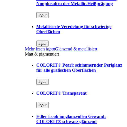
Nonplusultra der Metallic-Heißprägung
input
Metallisierte Veredelung für schwierige
Oberflächen
input
Mehr lesen
input
Glänzend & metallisiert
Matt & pigmentiert
COLORIT® Pearl: schimmernder Perlglanz
für alle grafischen Oberflächen
input
COLORIT® Transparent
input
Edler Look im glanzvollen Gewand:
COLORIT® schwarz glänzend