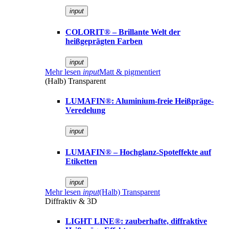
input
COLORIT® – Brillante Welt der
heißgeprägten Farben
input
Mehr lesen
input
Matt & pigmentiert
(Halb) Transparent
LUMAFIN®: Aluminium-freie Heißpräge-
Veredelung
input
LUMAFIN® – Hochglanz-Spoteffekte auf
Etiketten
input
Mehr lesen
input
(Halb) Transparent
Diffraktiv & 3D
LIGHT LINE®: zauberhafte, diffraktive