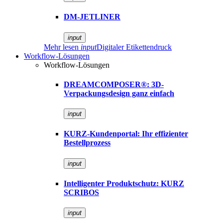
DM-JETLINER
input
Mehr lesen
input
Digitaler Etikettendruck
Workflow-Lösungen
Workflow-Lösungen
DREAMCOMPOSER®: 3D-
Verpackungsdesign ganz einfach
input
KURZ-Kundenportal: Ihr effizienter
Bestellprozess
input
Intelligenter Produktschutz: KURZ
SCRIBOS
input