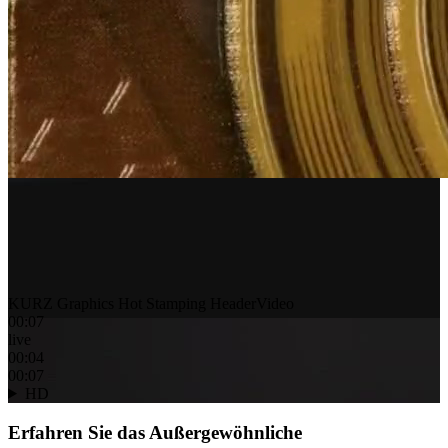
KURZ Graphics Hot Stamping HeaderVideo
00:07
live
00:05
00:07
HD
Erfahren Sie das Außergewöhnliche