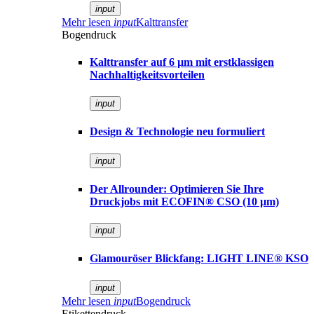
input
Mehr lesen
input
Kalttransfer
Bogendruck
Kalttransfer auf 6 µm mit erstklassigen
Nachhaltigkeitsvorteilen
input
Design & Technologie neu formuliert
input
Der Allrounder: Optimieren Sie Ihre
Druckjobs mit ECOFIN® CSO (10 µm)
input
Glamouröser Blickfang: LIGHT LINE® KSO
input
Mehr lesen
input
Bogendruck
Etikettendruck