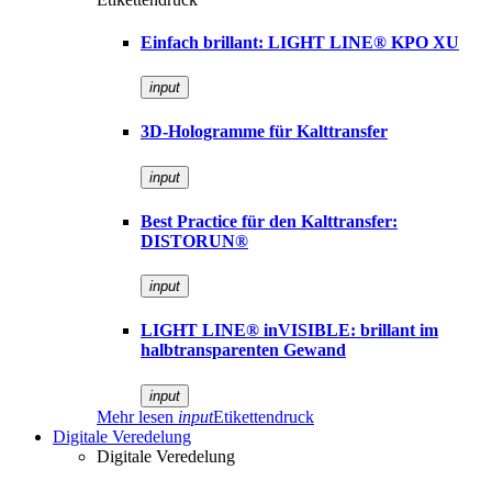
Einfach brillant: LIGHT LINE® KPO XU
input
3D-Hologramme für Kalttransfer
input
Best Practice für den Kalttransfer:
DISTORUN®
input
LIGHT LINE® inVISIBLE: brillant im
halbtransparenten Gewand
input
Mehr lesen
input
Etikettendruck
Digitale Veredelung
Digitale Veredelung