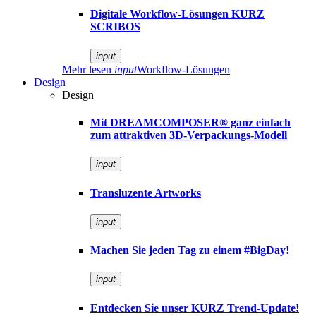
Digitale Workflow-Lösungen KURZ
SCRIBOS
input
Mehr lesen
input
Workflow-Lösungen
Design
Design
Mit DREAMCOMPOSER® ganz einfach
zum attraktiven 3D-Verpackungs-Modell
input
Transluzente Artworks
input
Machen Sie jeden Tag zu einem #BigDay!
input
Entdecken Sie unser KURZ Trend-Update!