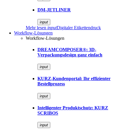
DM-JETLINER
input
Mehr lesen
input
Digitaler Etikettendruck
Workflow-Lösungen
Workflow-Lösungen
DREAMCOMPOSER®: 3D-
Verpackungsdesign ganz einfach
input
KURZ-Kundenportal: Ihr effizienter
Bestellprozess
input
Intelligenter Produktschutz: KURZ
SCRIBOS
input