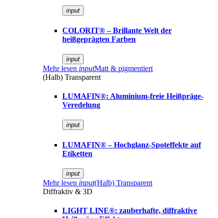
input
COLORIT® – Brillante Welt der
heißgeprägten Farben
input
Mehr lesen
input
Matt & pigmentiert
(Halb) Transparent
LUMAFIN®: Aluminium-freie Heißpräge-
Veredelung
input
LUMAFIN® – Hochglanz-Spoteffekte auf
Etiketten
input
Mehr lesen
input
(Halb) Transparent
Diffraktiv & 3D
LIGHT LINE®: zauberhafte, diffraktive