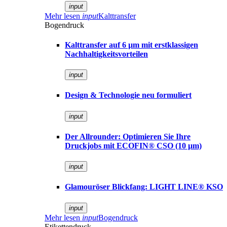
input
Mehr lesen
input
Kalttransfer
Bogendruck
Kalttransfer auf 6 µm mit erstklassigen
Nachhaltigkeitsvorteilen
input
Design & Technologie neu formuliert
input
Der Allrounder: Optimieren Sie Ihre
Druckjobs mit ECOFIN® CSO (10 µm)
input
Glamouröser Blickfang: LIGHT LINE® KSO
input
Mehr lesen
input
Bogendruck
Etikettendruck