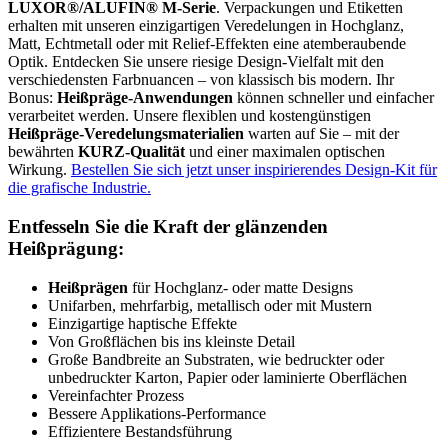
LUXOR®/ALUFIN® M-Serie
. Verpackungen und Etiketten
erhalten mit unseren einzigartigen Veredelungen in Hochglanz,
Matt, Echtmetall oder mit Relief-Effekten eine atemberaubende
Optik. Entdecken Sie unsere riesige Design-Vielfalt mit den
verschiedensten Farbnuancen – von klassisch bis modern. Ihr
Bonus:
Heißpräge-Anwendungen
können schneller und einfacher
verarbeitet werden. Unsere flexiblen und kostengünstigen
Heißpräge-Veredelungsmaterialien
warten auf Sie – mit der
bewährten
KURZ-Qualität
und einer maximalen optischen
Wirkung.
Bestellen Sie sich jetzt unser inspirierendes Design-Kit für
die grafische Industrie.
Entfesseln Sie die Kraft der glänzenden
Heißprägung:
Heißprägen
für Hochglanz- oder matte Designs
Unifarben, mehrfarbig, metallisch oder mit Mustern
Einzigartige haptische Effekte
Von Großflächen bis ins kleinste Detail
Große Bandbreite an Substraten, wie bedruckter oder
unbedruckter Karton, Papier oder laminierte Oberflächen
Vereinfachter Prozess
Bessere Applikations-Performance
Effizientere Bestandsführung