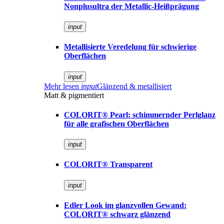
Nonplusultra der Metallic-Heißprägung
input
Metallisierte Veredelung für schwierige
Oberflächen
input
Mehr lesen
input
Glänzend & metallisiert
Matt & pigmentiert
COLORIT® Pearl: schimmernder Perlglanz
für alle grafischen Oberflächen
input
COLORIT® Transparent
input
Edler Look im glanzvollen Gewand:
COLORIT® schwarz glänzend