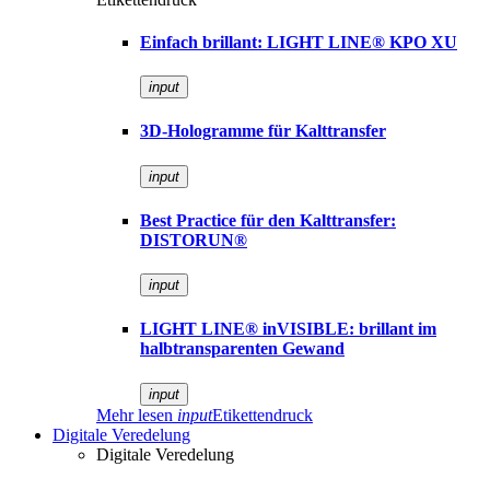
Einfach brillant: LIGHT LINE® KPO XU
input
3D-Hologramme für Kalttransfer
input
Best Practice für den Kalttransfer:
DISTORUN®
input
LIGHT LINE® inVISIBLE: brillant im
halbtransparenten Gewand
input
Mehr lesen
input
Etikettendruck
Digitale Veredelung
Digitale Veredelung