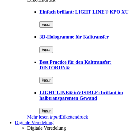
Einfach brillant: LIGHT LINE® KPO XU
input
3D-Hologramme für Kalttransfer
input
Best Practice für den Kalttransfer:
DISTORUN®
input
LIGHT LINE® inVISIBLE: brillant im
halbtransparenten Gewand
input
Mehr lesen
input
Etikettendruck
Digitale Veredelung
Digitale Veredelung