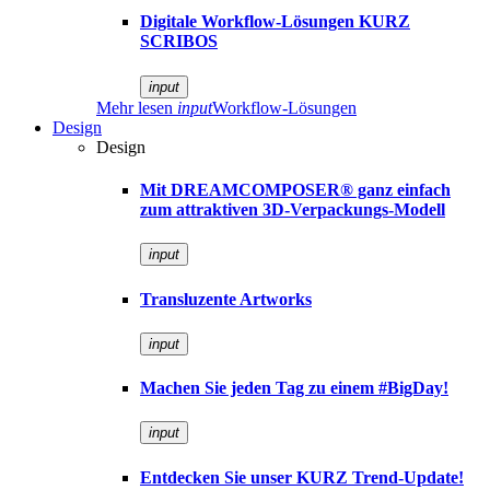
Digitale Workflow-Lösungen KURZ
SCRIBOS
input
Mehr lesen
input
Workflow-Lösungen
Design
Design
Mit DREAMCOMPOSER® ganz einfach
zum attraktiven 3D-Verpackungs-Modell
input
Transluzente Artworks
input
Machen Sie jeden Tag zu einem #BigDay!
input
Entdecken Sie unser KURZ Trend-Update!