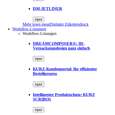
DM-JETLINER
input
Mehr lesen
input
Digitaler Etikettendruck
Workflow-Lösungen
Workflow-Lösungen
DREAMCOMPOSER®: 3D-
Verpackungsdesign ganz einfach
input
KURZ-Kundenportal: Ihr effizienter
Bestellprozess
input
Intelligenter Produktschutz: KURZ
SCRIBOS
input