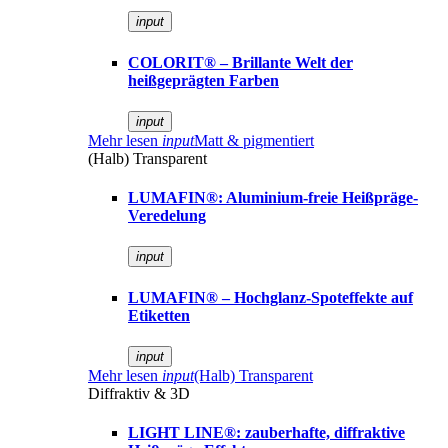
input
COLORIT® – Brillante Welt der
heißgeprägten Farben
input
Mehr lesen
input
Matt & pigmentiert
(Halb) Transparent
LUMAFIN®: Aluminium-freie Heißpräge-
Veredelung
input
LUMAFIN® – Hochglanz-Spoteffekte auf
Etiketten
input
Mehr lesen
input
(Halb) Transparent
Diffraktiv & 3D
LIGHT LINE®: zauberhafte, diffraktive