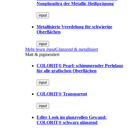
Nonplusultra der Metallic-Heißprägung
input
Metallisierte Veredelung für schwierige
Oberflächen
input
Mehr lesen
input
Glänzend & metallisiert
Matt & pigmentiert
COLORIT® Pearl: schimmernder Perlglanz
für alle grafischen Oberflächen
input
COLORIT® Transparent
input
Edler Look im glanzvollen Gewand:
COLORIT® schwarz glänzend