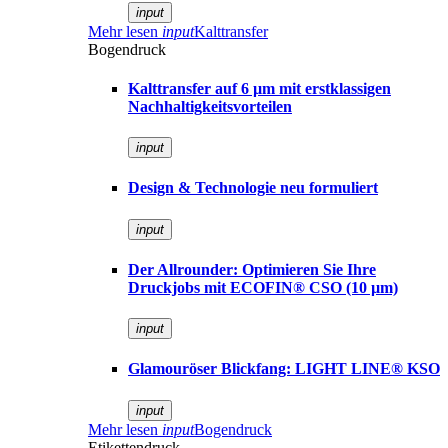
input
Mehr lesen
input
Kalttransfer
Bogendruck
Kalttransfer auf 6 µm mit erstklassigen
Nachhaltigkeitsvorteilen
input
Design & Technologie neu formuliert
input
Der Allrounder: Optimieren Sie Ihre
Druckjobs mit ECOFIN® CSO (10 µm)
input
Glamouröser Blickfang: LIGHT LINE® KSO
input
Mehr lesen
input
Bogendruck
Etikettendruck