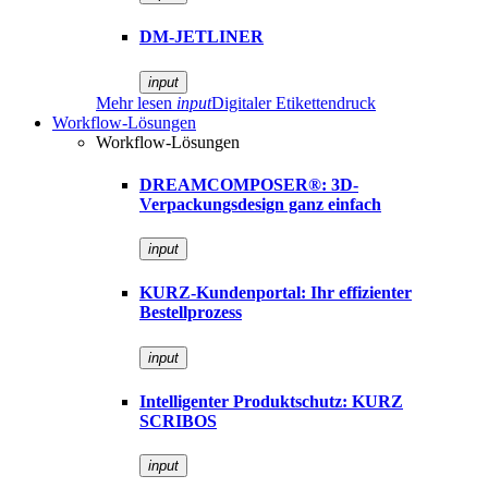
DM-JETLINER
input
Mehr lesen
input
Digitaler Etikettendruck
Workflow-Lösungen
Workflow-Lösungen
DREAMCOMPOSER®: 3D-
Verpackungsdesign ganz einfach
input
KURZ-Kundenportal: Ihr effizienter
Bestellprozess
input
Intelligenter Produktschutz: KURZ
SCRIBOS
input