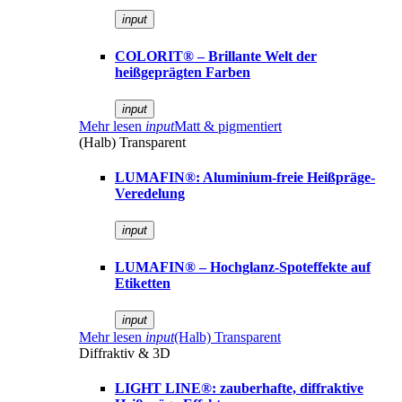
input
COLORIT® – Brillante Welt der
heißgeprägten Farben
input
Mehr lesen
input
Matt & pigmentiert
(Halb) Transparent
LUMAFIN®: Aluminium-freie Heißpräge-
Veredelung
input
LUMAFIN® – Hochglanz-Spoteffekte auf
Etiketten
input
Mehr lesen
input
(Halb) Transparent
Diffraktiv & 3D
LIGHT LINE®: zauberhafte, diffraktive