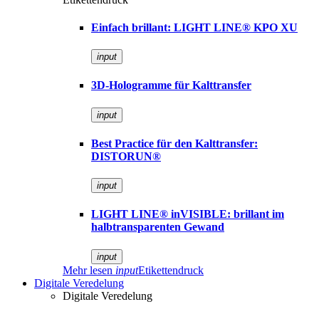
Einfach brillant: LIGHT LINE® KPO XU
input
3D-Hologramme für Kalttransfer
input
Best Practice für den Kalttransfer:
DISTORUN®
input
LIGHT LINE® inVISIBLE: brillant im
halbtransparenten Gewand
input
Mehr lesen
input
Etikettendruck
Digitale Veredelung
Digitale Veredelung