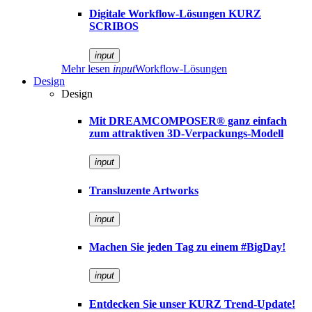
Digitale Workflow-Lösungen KURZ
SCRIBOS
input
Mehr lesen
input
Workflow-Lösungen
Design
Design
Mit DREAMCOMPOSER® ganz einfach
zum attraktiven 3D-Verpackungs-Modell
input
Transluzente Artworks
input
Machen Sie jeden Tag zu einem #BigDay!
input
Entdecken Sie unser KURZ Trend-Update!