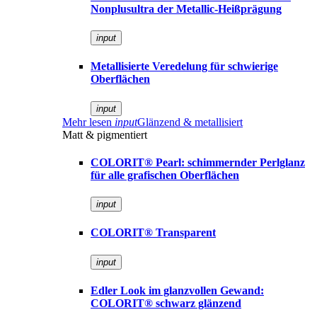
Nonplusultra der Metallic-Heißprägung
input
Metallisierte Veredelung für schwierige
Oberflächen
input
Mehr lesen
input
Glänzend & metallisiert
Matt & pigmentiert
COLORIT® Pearl: schimmernder Perlglanz
für alle grafischen Oberflächen
input
COLORIT® Transparent
input
Edler Look im glanzvollen Gewand:
COLORIT® schwarz glänzend