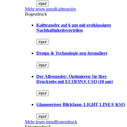
input
Mehr lesen
input
Kalttransfer
Bogendruck
Kalttransfer auf 6 µm mit erstklassigen
Nachhaltigkeitsvorteilen
input
Design & Technologie neu formuliert
input
Der Allrounder: Optimieren Sie Ihre
Druckjobs mit ECOFIN® CSO (10 µm)
input
Glamouröser Blickfang: LIGHT LINE® KSO
input
Mehr lesen
input
Bogendruck
Etikettendruck